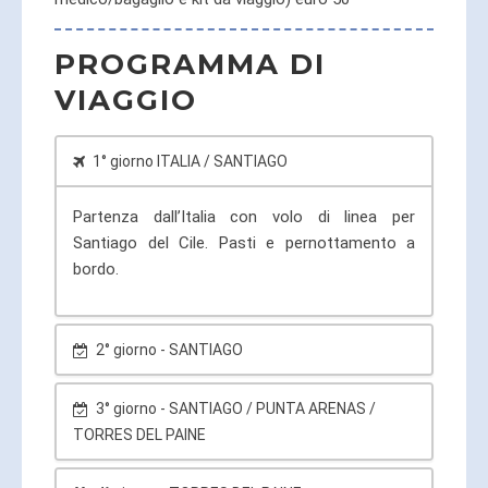
PROGRAMMA DI
VIAGGIO
1° giorno ITALIA / SANTIAGO
Partenza dall’Italia con volo di linea per
Santiago del Cile. Pasti e pernottamento a
bordo.
2° giorno - SANTIAGO
Arrivo a Santiago, incontro con il nostro
3° giorno - SANTIAGO / PUNTA ARENAS /
rappresentante locale e trasferimento privato
TORRES DEL PAINE
in albergo. Pomeriggio dedicato alla visita della
città. Il tour inizierà con la visita al centro